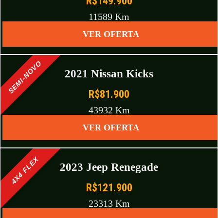
R$149.900
11589 Km
VER OFERTA
SEMI-NOVO
2021 Nissan Kicks
R$81.900
43932 Km
VER OFERTA
4X4 FLEX
2023 Jeep Renegade
R$121.900
23313 Km