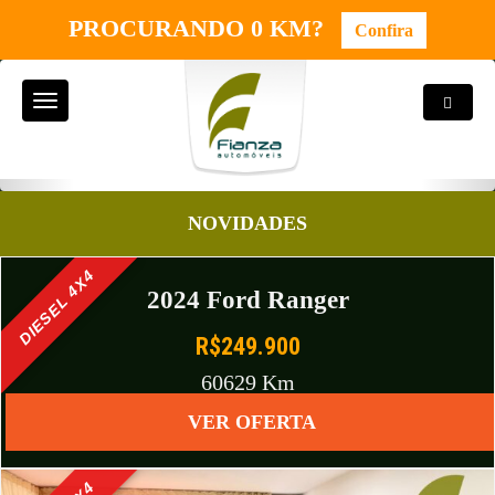
PROCURANDO 0 KM?
Confira
Toggle
Toggle
Search
navigation
2024 Toyota Corolla
R$164.900
NOVIDADES
DIESEL 4X4
2024 Ford Ranger
R$249.900
60629 Km
VER OFERTA