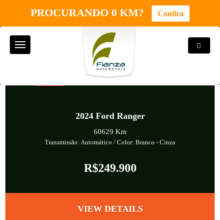
PROCURANDO 0 KM?
Confira
Toggle
Toggle
Search
navigation
DIESEL 4X4
2024
Ford Ranger
60629 Km
Transmissão: Automático
/ Color: Branco
-
Cinza
R$249.900
VIEW DETAILS