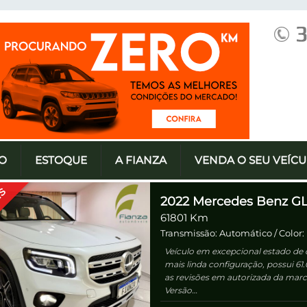
IO
ESTOQUE
A FIANZA
VENDA O SEU VEÍC
ES
2022
Mercedes Benz G
61801 Km
Transmissão: Automático
/ Color
Veículo em excepcional estado de 
mais linda configuração, possui 6
as revisões em autorizada da marc
Versão…