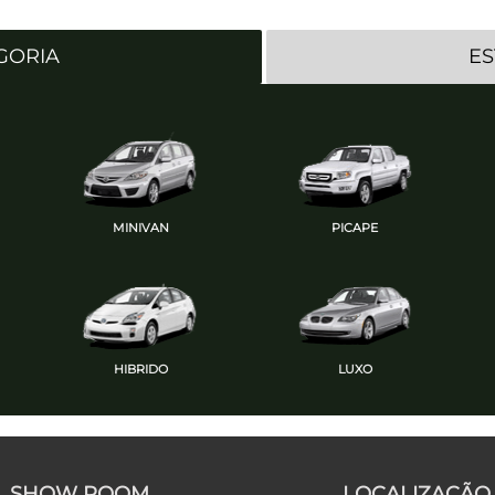
GORIA
E
MINIVAN
PICAPE
HIBRIDO
LUXO
SHOW ROOM
LOCALIZAÇÃO