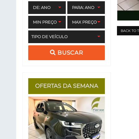
DE: ANO
PARA: ANO
MIN PREÇO
MAX PREÇO
BACK TO 
TIPO DE VEÍCULO
BUSCAR
OFERTAS DA SEMANA