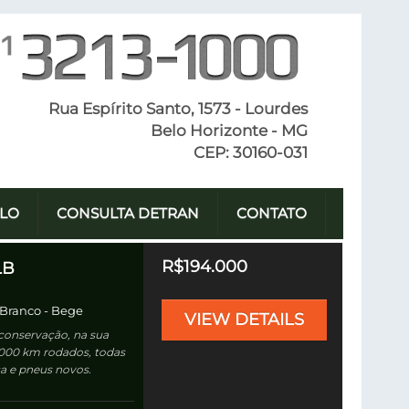
Rua Espírito Santo, 1573 - Lourdes

Belo Horizonte - MG

CEP: 30160-031
ULO
CONSULTA DETRAN
CONTATO
R$194.000
LB
: Branco
-
Bege
VIEW DETAILS
conservação, na sua
1.000 km rodados, todas
a e pneus novos.