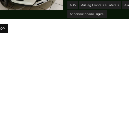
ABS
AirBag Frontais e Laterais
Al
Ar condicionado Digital
TOP