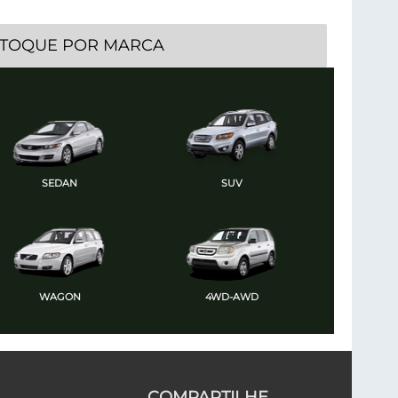
STOQUE POR MARCA
SEDAN
SUV
WAGON
4WD-AWD
COMPARTILHE