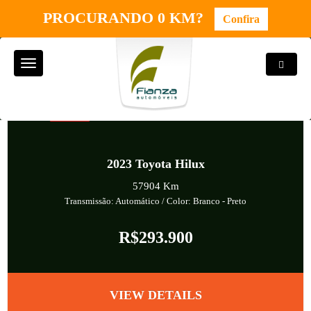
PROCURANDO 0 KM?
Confira
Toggle
Toggle
Search
navigation
7 LUGARES
2023
Toyota Hilux
57904 Km
Transmissão: Automático
/ Color: Branco
-
Preto
R$293.900
VIEW DETAILS