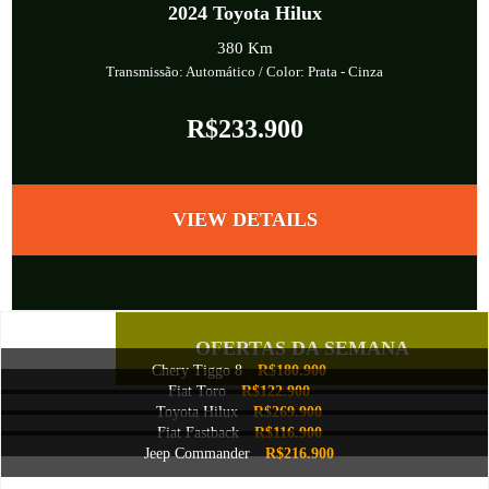
2024
Toyota Hilux
380 Km
Transmissão: Automático
/ Color: Prata
-
Cinza
R$233.900
VIEW DETAILS
BACK TO TOP
OFERTAS DA SEMANA
Chery Tiggo 8
R$180.900
Fiat Toro
R$122.900
Toyota Hilux
R$269.900
Fiat Fastback
R$116.900
Jeep Commander
R$216.900